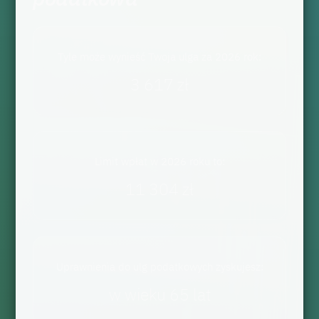
Tyle może wynieść Twoja ulga za 2026 rok:
3 617 zł
Limit wpłat w 2026 roku to:
11 304 zł
Uprawnienia do ulg podatkowych zyskujesz:
w wieku 65 lat