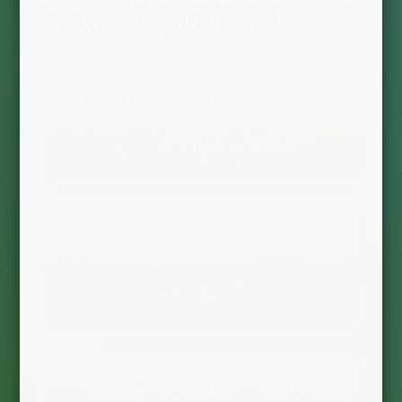
zysków kapitałowych*
Bez podatku - więcej zostaje w Twojej
kieszeni:
o 23% większy zysk
Oszczędzaj długoterminowo. Limit wpłat w
2026 roku to:
28 260 zł
Uprawnienia do zwolnienia z podatku od