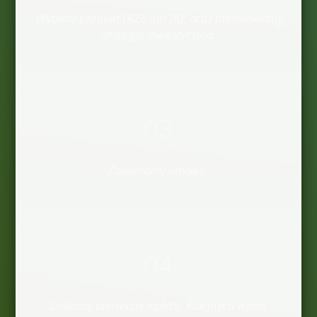
Wybierz produkt IKZE lub IKE oraz preferowaną
strategię inwestycyjną.
03
Zawieramy umowę.
04
Dokonaj pierwszej wpłaty. Kolejnych wpłat