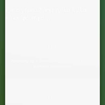
Otwórz konto
Emerytura2 jest tylko kilka
kliknięć stąd...
01
Zarejestruj się w Serwisie Transakcyjnym i utwórz
darmowe konto online.
02