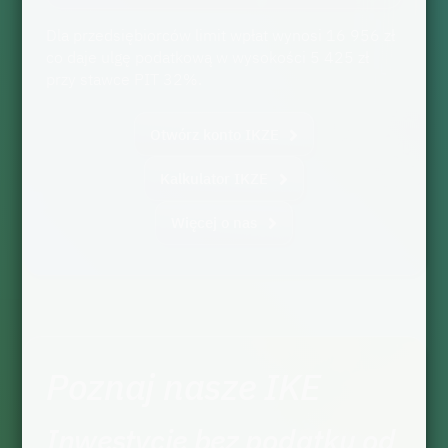
Dla przedsiębiorców limit wpłat wynosi 16 956 zł
co daje ulgę podatkową w wysokości 5 425 zł
przy stawce PIT 32%.
Otwórz konto IKZE
Kalkulator IKZE
Więcej o nas
Poznaj nasze IKE
Inwestycje bez podatku od