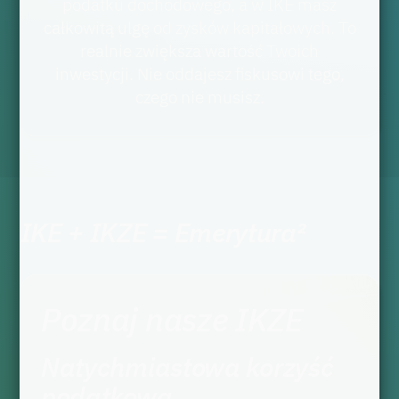
podatku dochodowego, a w IKE masz
całkowitą ulgę od zysków kapitałowych. To
realnie zwiększa wartość Twoich
inwestycji. Nie oddajesz fiskusowi tego,
czego nie musisz.
IKE + IKZE = Emerytura²
Poznaj nasze IKZE
Natychmiastowa korzyść
podatkowa