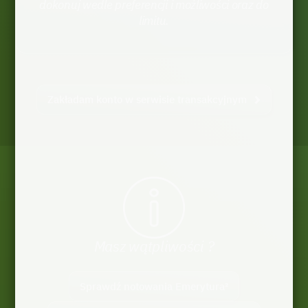
dokonuj wedle preferencji i możliwości oraz do
limitu.
Zakładam konto w serwisie transakcyjnym
Masz wątpliwości ?
Sprawdź notowania Emerytura²