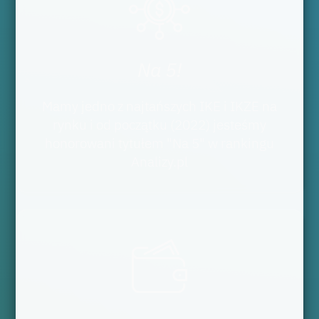
Na 5!
Mamy jedno z najtańszych IKE i IKZE na
rynku i od początku (2022) jesteśmy
honorowani tytułem "Na 5" w rankingu
Analizy.pl