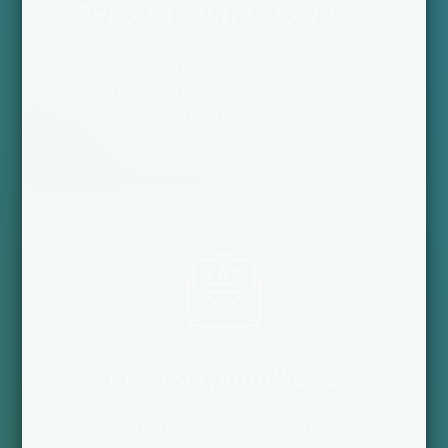
3986,91 brutto - to dużo?
Tyle wynosi przeciętna emerytura ZUS.
Jeśli to dla Ciebie za mało, to skorzystaj z
rozwiązań IKE i IKZE by zbudować
dodatkową emeryturę.
Korzyści podatkowe
Co roku odpisujesz wpłaty IKZE od