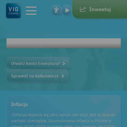
Inwestuj
Toggl
e
navig
ation
Emerytura²
Otwórz konto Emerytura²
Sprawdź na kalkulatorze
Inflacja
Inflacja objawia się jako wzrost cen czyli jest to spadek
wartości pieniądza. Skumulowana inflacja w Polsce w
latach 2020-2023 wyniosła 38%, co oznacza, że 100zł