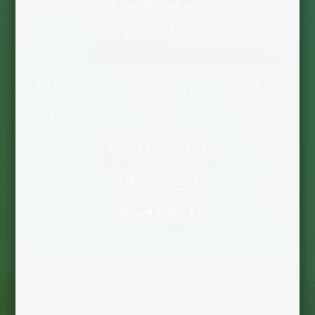
zysków kapitałowych zyskujesz:
w wieku 60 lat
*Po odprowadzeniu należnych podatków, jeśli
przerwiesz oszczędzanie przed nabyciem
uprawnień emerytalnych.
Otwórz konto IKE
Kalkulator IKE
Więcej o nas