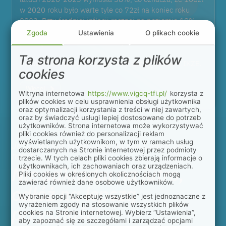
w 2020 roku było warte tyle co 72zł na koniec roku
2023. Przy średniej inflacji rocznej na poziomie 10%
przez 6 lat wartość Twoich oszczędności spadnie o
Zgoda
Ustawienia
O plikach cookie
połowę (o ile ich nie zainwestujesz).
Ta strona korzysta z plików
Sprawdź na naszym kalkulatorze oszczędzanie z IKZE.
cookies
Więcej
Witryna internetowa
https://www.vigcq-tfi.pl/
korzysta z
plików cookies w celu usprawnienia obsługi użytkownika
oraz optymalizacji korzystania z treści w niej zawartych,
oraz by świadczyć usługi lepiej dostosowane do potrzeb
użytkowników. Strona internetowa może wykorzystywać
pliki cookies również do personalizacji reklam
wyświetlanych użytkownikom, w tym w ramach usług
Jeśli zwykła emerytura to dla Ciebie za
dostarczanych na Stronie internetowej przez podmioty
mało...
trzecie. W tych celach pliki cookies zbierają informacje o
użytkownikach, ich zachowaniach oraz urządzeniach.
Nie odkładaj na jutro,
Pliki cookies w określonych okolicznościach mogą
zawierać również dane osobowe użytkowników.
odłóż na lepszą
Wybranie opcji “Akceptuję wszystkie” jest jednoznaczne z
wyrażeniem zgody na stosowanie wszystkich plików
przyszłość!
cookies na Stronie internetowej. Wybierz “Ustawienia”,
aby zapoznać się ze szczegółami i zarządzać opcjami