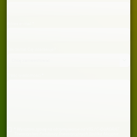
Adres e-mail
Jaki temat Cię interesuje?
Treśc wiadomości
Wyrażam zgodę na otrzymywanie od VIG / C-QUADRAT
Towarzystwo Funduszy Inwestycyjnych Spółka Akcyjna