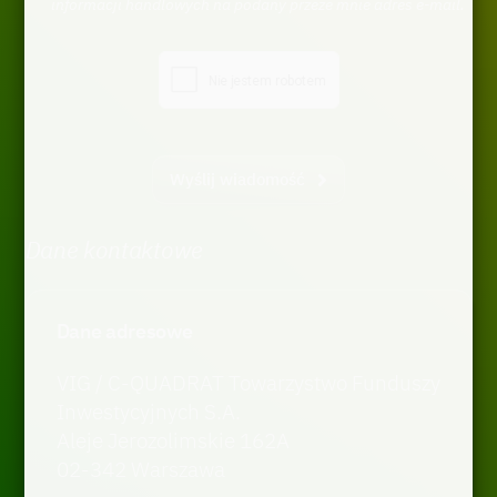
informacji handlowych na podany przeze mnie adres e-mail.
Wyślij wiadomość
Dane kontaktowe
Dane adresowe
VIG / C-QUADRAT Towarzystwo Funduszy
Inwestycyjnych S.A.
Aleje Jerozolimskie 162A
02-342 Warszawa