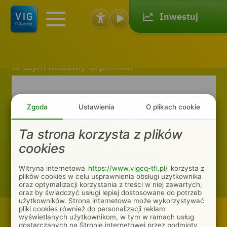
Inwestuj
Toggl
e
navig
ation
W czym możemy Ci pomóc?
Skontaktuj się z
nami
Zgoda
Ustawienia
O plikach cookie
Ta strona korzysta z plików
cookies
Napisz do nas
Zadzwoń
Witryna internetowa
https://www.vigcq-tfi.pl/
korzysta z
kontakt@vigcq-tfi.pl
+48 22 43 15 230
plików cookies w celu usprawnienia obsługi użytkownika
oraz optymalizacji korzystania z treści w niej zawartych,
oraz by świadczyć usługi lepiej dostosowane do potrzeb
użytkowników. Strona internetowa może wykorzystywać
pliki cookies również do personalizacji reklam
wyświetlanych użytkownikom, w tym w ramach usług
Zapisz się na nasz komentarz
dostarczanych na Stronie internetowej przez podmioty