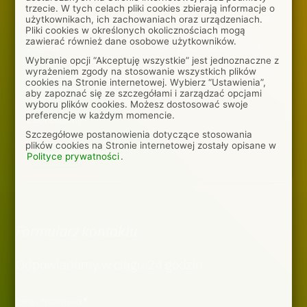
trzecie. W tych celach pliki cookies zbierają informacje o
Co miesiąc analizujemy zmiany na rynkach, opisujemy
użytkownikach, ich zachowaniach oraz urządzeniach.
Pliki cookies w określonych okolicznościach mogą
najważniejsze zjawiska i aktualizujemy prognozę
zawierać również dane osobowe użytkowników.
pogody dla inwestorów. Ponadto publikujemy wyniki
Wybranie opcji “Akceptuję wszystkie” jest jednoznaczne z
naszych rozwiązań inwestycyjnych. Możesz zapisać się
wyrażeniem zgody na stosowanie wszystkich plików
na nasz komentarz rynkowy i otrzymywać go wprost do
cookies na Stronie internetowej. Wybierz “Ustawienia”,
swojej skrzynki.
aby zapoznać się ze szczegółami i zarządzać opcjami
wyboru plików cookies. Możesz dostosować swoje
preferencje w każdym momencie.
Zapraszamy!
Szczegółowe postanowienia dotyczące stosowania
plików cookies na Stronie internetowej zostały opisane w
Więcej
Polityce prywatności
.
Formularz kontaktu
Odpowiadamy w ciągu 24 godzin
Imię i Nazwisko