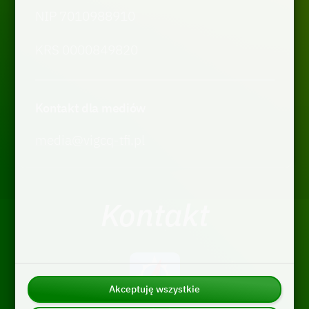
NIP 7010988910
KRS 0000849820
Kontakt dla mediów
media@vigcq-tfi.pl
Kontakt
Akceptuję wszystkie