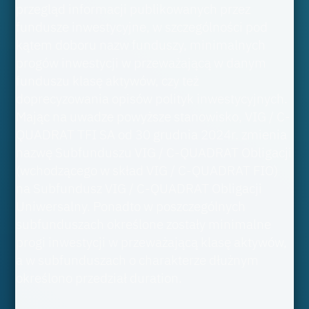
przegląd informacji publikowanych przez
fundusze inwestycyjne, w szczególności pod
kątem doboru nazw funduszy, minimalnych
progów inwestycji w przeważającą w danym
funduszu klasę aktywów, czy też
doprecyzowania opisów polityk inwestycyjnych.
Mając na uwadze powyższe stanowisko, VIG / C-
QUADRAT TFI SA od 30 grudnia 2024r. zmienia
nazwę Subfunduszu VIG / C-QUADRAT Obligacji
(wchodzącego w skład VIG / C-QUADRAT FIO)
na Subfundusz VIG / C-QUADRAT Obligacji
Uniwersalny. Ponadto w poszczególnych
subfunduszach określone zostały minimalne
progi inwestycji w przeważającą klasę aktywów,
a w subfunduszach o charakterze dłużnym
określono przedział duration.