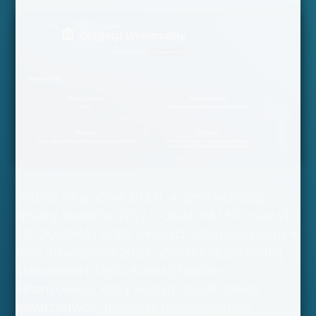
W dniu 30 grudnia 2024r. w życie wchodzą
zmiany Statutów VIG / C-QUADRAT FIO oraz VIG
/ C-QUADRAT SFIO, o których informowaliśmy w
dniu
30 września 2024r
. Zmiany są pochodną
stanowiska Urzędu Komisji Nadzoru
Finansowego, który w lutym 2024r. zalecił
towarzystwom funduszy Inwestycyjnych