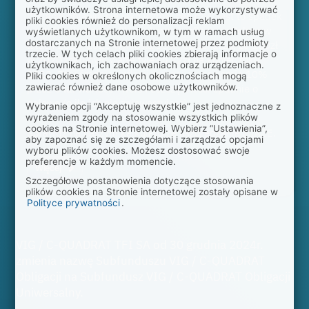
użytkowników. Strona internetowa może wykorzystywać
Inflacja objawia się jako wzrost cen czyli jest to spadek
pliki cookies również do personalizacji reklam
wartości pieniądza. Skumulowana inflacja w Polsce w
wyświetlanych użytkownikom, w tym w ramach usług
dostarczanych na Stronie internetowej przez podmioty
latach 2020-2023 wyniosła 38%, co oznacza, że 100zł
trzecie. W tych celach pliki cookies zbierają informacje o
w 2020 roku było warte tyle co 72zł na koniec roku
użytkownikach, ich zachowaniach oraz urządzeniach.
2023. Przy średniej inflacji rocznej na poziomie 10%
Pliki cookies w określonych okolicznościach mogą
zawierać również dane osobowe użytkowników.
przez 6 lat wartość Twoich oszczędności spadnie o
połowę (o ile ich nie zainwestujesz).
Wybranie opcji “Akceptuję wszystkie” jest jednoznaczne z
wyrażeniem zgody na stosowanie wszystkich plików
cookies na Stronie internetowej. Wybierz “Ustawienia”,
Sprawdź na naszym kalkulatorze oszczędzanie z IKZE.
aby zapoznać się ze szczegółami i zarządzać opcjami
wyboru plików cookies. Możesz dostosować swoje
preferencje w każdym momencie.
Więcej
Szczegółowe postanowienia dotyczące stosowania
plików cookies na Stronie internetowej zostały opisane w
Polityce prywatności
.
VIG / C-QUADRAT TFI SA od 30 grudnia 2024r.
zmienia nazwę Subfunduszu VIG / C-QUADRAT
Obligacji na Subfundusz VIG / C-QUADRAT Obligacji
Uniwersalny.