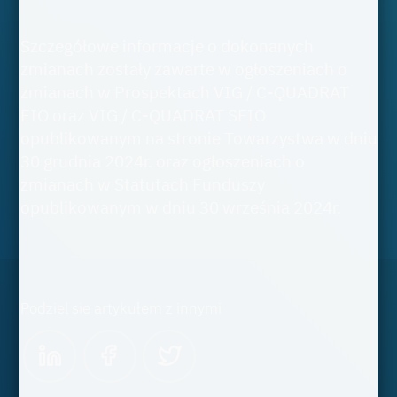
Szczegółowe informacje o dokonanych
zmianach zostały zawarte w ogłoszeniach o
zmianach w Prospektach VIG / C-QUADRAT
FIO oraz VIG / C-QUADRAT SFIO
opublikowanym na stronie Towarzystwa w dniu
30 grudnia 2024r. oraz ogłoszeniach o
zmianach w Statutach Funduszy
opublikowanym w dniu 30 września 2024r.
Podziel sie artykułem z innymi