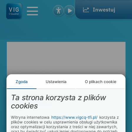
Inwestuj
Toggl
e
navig
ation
30.12.2024
Wiadomości ze spółki
2' czytania
Zmiana nazwy
subfunduszu
Obligacji
Zgoda
Ustawienia
O plikach cookie
Ta strona korzysta z plików
Powrót do listy
cookies
Witryna internetowa
https://www.vigcq-tfi.pl/
korzysta z
plików cookies w celu usprawnienia obsługi użytkownika
oraz optymalizacji korzystania z treści w niej zawartych,
Inflacja
oraz by świadczyć usługi lepiej dostosowane do potrzeb