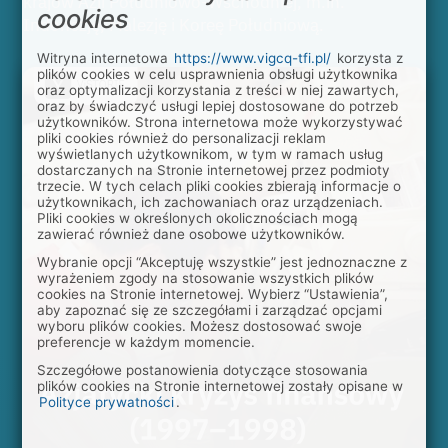
krajów Azji Południowo-Wschodniej, m.in.
cookies
Indonezję, Malezję i Koreę Południową.
Witryna internetowa
https://www.vigcq-tfi.pl/
korzysta z
plików cookies w celu usprawnienia obsługi użytkownika
oraz optymalizacji korzystania z treści w niej zawartych,
oraz by świadczyć usługi lepiej dostosowane do potrzeb
użytkowników. Strona internetowa może wykorzystywać
pliki cookies również do personalizacji reklam
wyświetlanych użytkownikom, w tym w ramach usług
dostarczanych na Stronie internetowej przez podmioty
trzecie. W tych celach pliki cookies zbierają informacje o
użytkownikach, ich zachowaniach oraz urządzeniach.
Pliki cookies w określonych okolicznościach mogą
zawierać również dane osobowe użytkowników.
Wybranie opcji “Akceptuję wszystkie” jest jednoznaczne z
wyrażeniem zgody na stosowanie wszystkich plików
cookies na Stronie internetowej. Wybierz “Ustawienia”,
aby zapoznać się ze szczegółami i zarządzać opcjami
wyboru plików cookies. Możesz dostosować swoje
preferencje w każdym momencie.
Szczegółowe postanowienia dotyczące stosowania
plików cookies na Stronie internetowej zostały opisane w
Polityce prywatności
.